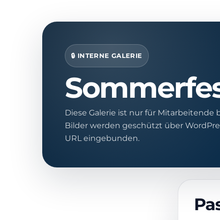
🔒 INTERNE GALERIE
Sommerfest
Diese Galerie ist nur für Mitarbeitende 
Bilder werden geschützt über WordPress 
URL eingebunden.
Pa