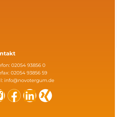
ntakt
efon: 02054 93856 0
efax: 02054 93856 59
l:
info@novotergum.de
I
F
L
X
n
a
i
i