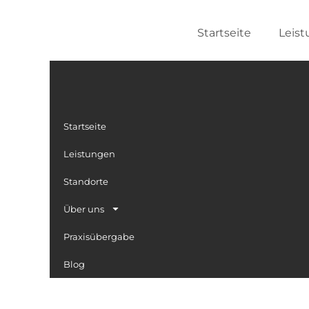
Zum
Inhalt
Startseite
Leis
springen
Startseite
Leistungen
Standorte
Über uns
Praxisübergabe
Blog