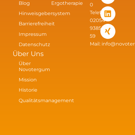
Blog
Ergotherapie
a
b
e
0
g
o
d
Telefax:
Hinweisgebersystem
r
o
i
02054
Barrierefreiheit
a
k
n
93856
m
Impressum
59
Mail:
info@novote
Datenschutz
Über Uns
Über
Novotergum
Mission
Historie
Qualitätsmanagement