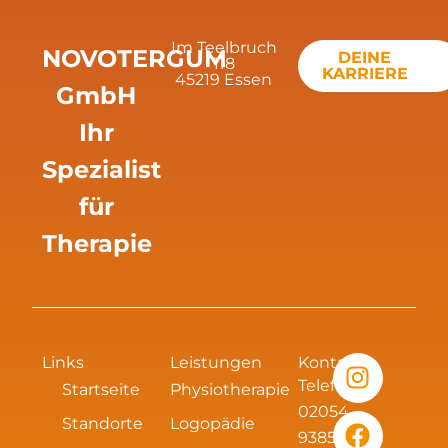
Im Teelbruch
NOVOTERGUM
DEINE
118
KARRIERE
45219 Essen
GmbH
Ihr
Spezialist
für
Therapie
I
F
L
X
Links
Leistungen
Kontakt
n
a
i
i
Telefon:
Startseite
Physiotherapie
s
c
n
n
02054
Standorte
Logopädie
t
e
k
g
93856