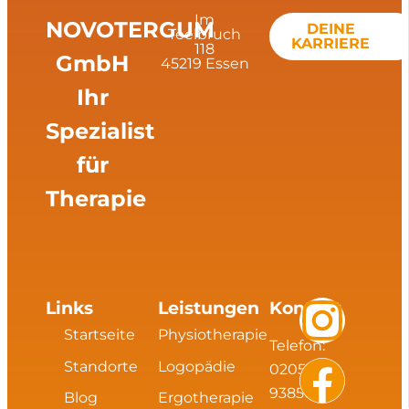
Im
NOVOTERGUM
DEINE
Teelbruch
KARRIERE
118
GmbH
45219 Essen
Ihr
Spezialist
für
Therapie
I
F
L
X
Links
Leistungen
Kontakt
Startseite
Physiotherapie
Telefon:
n
a
i
i
Standorte
Logopädie
02054
93856
Blog
Ergotherapie