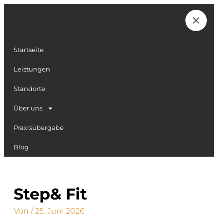
Zum
Inhalt
Karriere
springen
Startseite
Leistungen
Standorte
Über uns
Praxisübergabe
Blog
Step& Fit
Von
/
25. Juni 2026