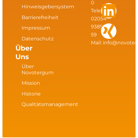
s
c
n
n
0
Hinweisgebersystem
t
e
k
g
Telefax:
Barrierefreiheit
02054
a
b
e
93856
Impressum
59
Datenschutz
g
o
d
Mail:
info@novote
Über
Uns
r
o
i
Über
a
k
n
Novotergum
Mission
m
Historie
Qualitätsmanagement