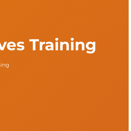
ives Training
ning