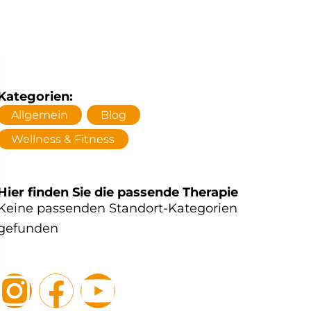
Kategorien:
Allgemein
,
Blog
,
Wellness & Fitness
Hier finden Sie die passende Therapie
Keine passenden Standort-Kategorien
gefunden
I
F
Y