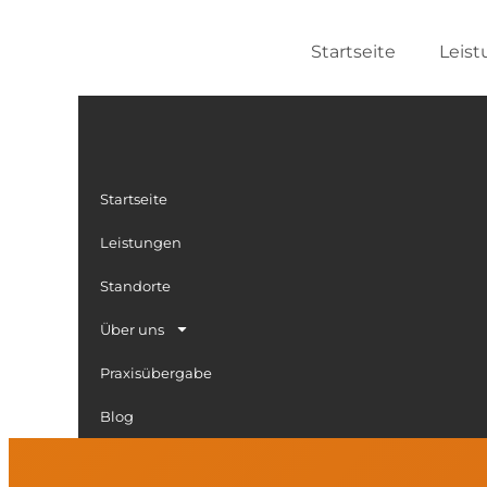
Zum
Inhalt
Startseite
Leis
springen
Startseite
Leistungen
Standorte
Über uns
Praxisübergabe
Blog