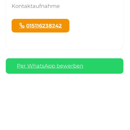
Kontaktaufnahme
015116238242
Per WhatsApp bewerben