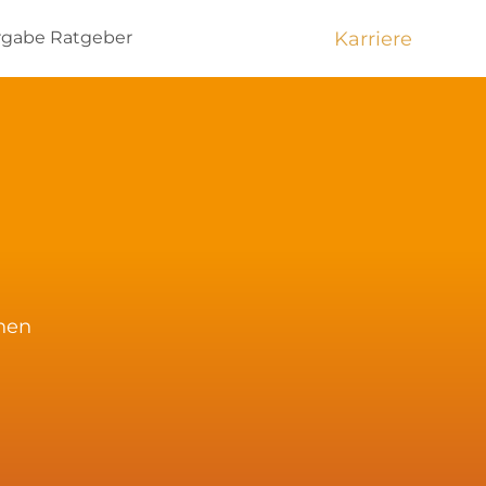
Karriere
rgabe
Ratgeber
chen