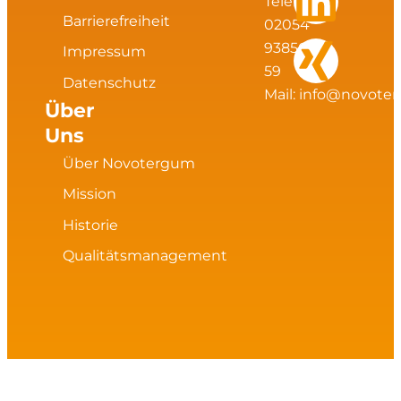
t
e
k
g
Telefax:
Barrierefreiheit
02054
a
b
e
93856
Impressum
59
Datenschutz
g
o
d
Mail:
info@novote
Über
Uns
r
o
i
Über Novotergum
a
k
n
Mission
m
Historie
Qualitätsmanagement