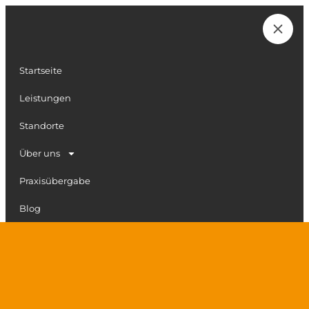
Zum
Inhalt
Karriere
springen
Startseite
Leistungen
Standorte
Über uns
Praxisübergabe
Blog