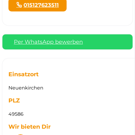
015127623511
Per WhatsApp bewerben
Einsatzort
Neuenkirchen
PLZ
49586
Wir bieten Dir