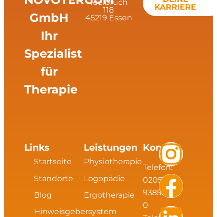
Teelbruch
KARRIERE
118
GmbH
45219 Essen
Ihr
Spezialist
für
Therapie
I
F
L
X
Links
Leistungen
Kontakt
Startseite
Physiotherapie
Telefon:
n
a
i
i
Standorte
Logopädie
02054
s
c
n
n
93856
Blog
Ergotherapie
0
Hinweisgebersystem