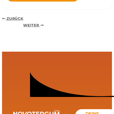
ZURÜCK
WEITER
Im
NOVOTERGUM
DEINE