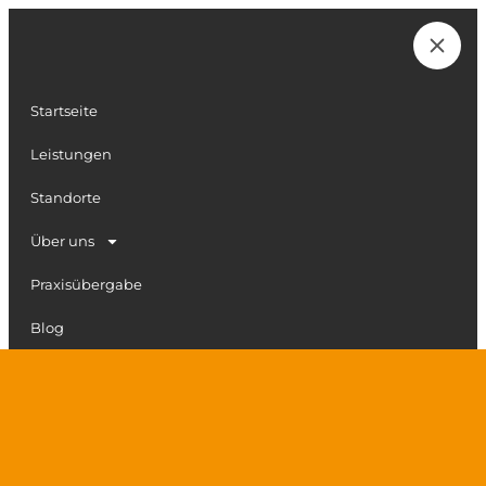
Zum
Inhalt
Karriere
springen
Startseite
Leistungen
Standorte
Über uns
Praxisübergabe
Blog