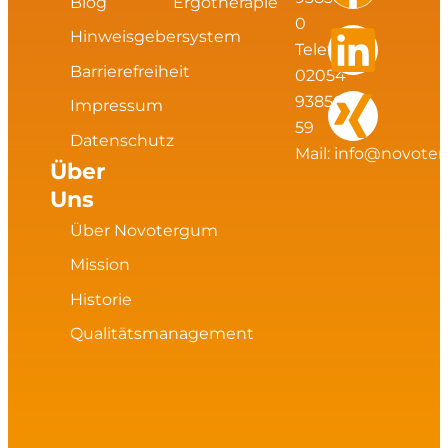
s
c
n
n
Blog
Ergotherapie
0
Hinweisgebersystem
t
e
k
g
Telefax:
Barrierefreiheit
02054
a
b
e
93856
Impressum
59
Datenschutz
g
o
d
Mail:
info@novote
Über
Uns
r
o
i
Über Novotergum
a
k
n
Mission
m
Historie
Qualitätsmanagement