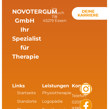
Im
NOVOTERGUM
DEINE
Teelbruch
KARRIERE
118
GmbH
45219 Essen
Ihr
Spezialist
für
Therapie
I
F
L
X
Links
Leistungen
Kontakt
Startseite
Physiotherapie
Telefon:
n
a
i
i
Standorte
Logopädie
02054
93856