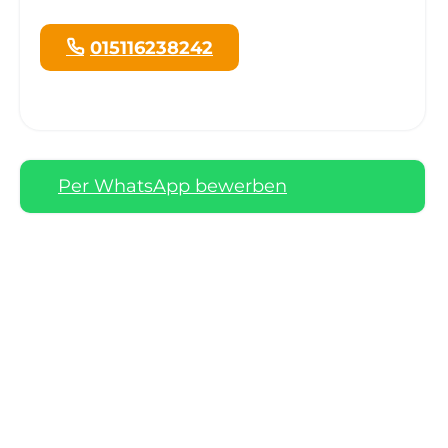
015116238242
Per WhatsApp bewerben