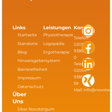
I
F
L
X
Links
Leistungen
Kontakt
Startseite
Physiotherapie
Telefon:
n
a
i
i
Standorte
Logopädie
02054
s
c
n
n
93856
Blog
Ergotherapie
0
Hinweisgebersystem
t
e
k
g
Telefax:
Barrierefreiheit
02054
a
b
e
93856
Impressum
59
Datenschutz
g
o
d
Mail:
info@novote
Über
Uns
r
o
i
Über Novotergum