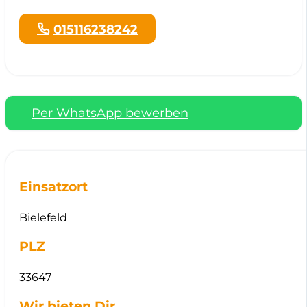
015116238242
Per WhatsApp bewerben
Einsatzort
Bielefeld
PLZ
33647
Wir bieten Dir