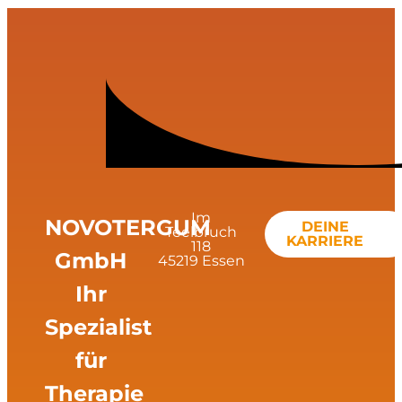
Im
NOVOTERGUM
DEINE
Teelbruch
KARRIERE
118
GmbH
45219 Essen
Ihr
Spezialist
für
Therapie