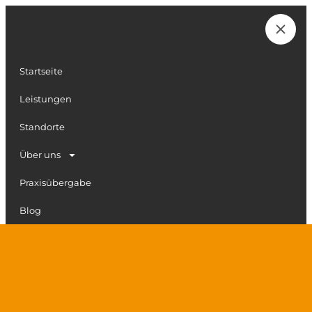
Zum
Inhalt
Karriere
springen
Startseite
Leistungen
Standorte
Über uns
Praxisübergabe
Blog