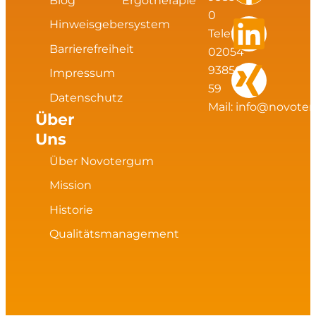
s
c
n
n
Blog
Ergotherapie
0
Hinweisgebersystem
t
e
k
g
Telefax:
Barrierefreiheit
02054
a
b
e
93856
Impressum
59
Datenschutz
g
o
d
Mail:
info@novote
Über
Uns
r
o
i
Über Novotergum
a
k
n
Mission
m
Historie
Qualitätsmanagement