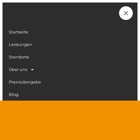
Zum
Inhalt
Karriere
springen
Startseite
Leistungen
Standorte
Über uns
Praxisübergabe
Blog