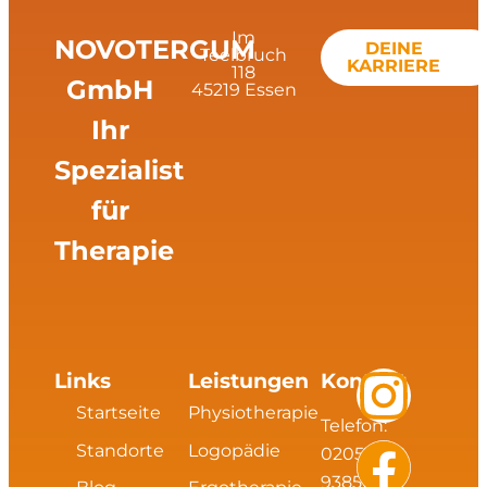
Im
NOVOTERGUM
DEINE
Teelbruch
KARRIERE
118
GmbH
45219 Essen
Ihr
Spezialist
für
Therapie
I
F
L
X
Links
Leistungen
Kontakt
Startseite
Physiotherapie
Telefon:
n
a
i
i
Standorte
Logopädie
02054
93856