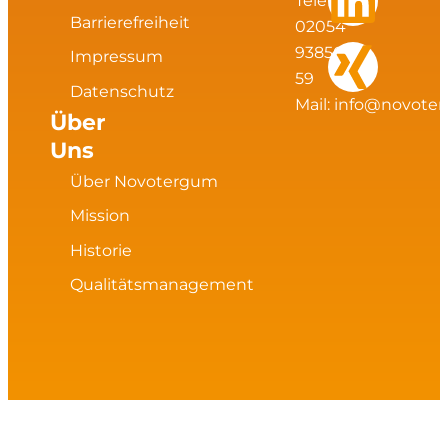
t
e
k
g
Telefax:
Barrierefreiheit
02054
a
b
e
93856
Impressum
59
Datenschutz
g
o
d
Mail:
info@novote
Über
Uns
r
o
i
Über Novotergum
a
k
n
Mission
m
Historie
Qualitätsmanagement