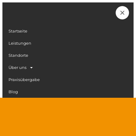
Zum
Inhalt
Karriere
springen
Startseite
Leistungen
Standorte
Über uns
Praxisübergabe
Blog