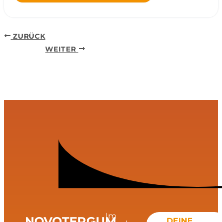
ZURÜCK
WEITER
Im
NOVOTERGUM
DEINE