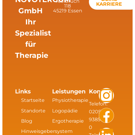
Teelbruch
KARRIERE
118
GmbH
45219 Essen
Ihr
Spezialist
für
Therapie
I
F
L
X
Links
Leistungen
Kontakt
Startseite
Physiotherapie
Telefon:
n
a
i
i
Standorte
Logopädie
02054
s
c
n
n
93856
Blog
Ergotherapie
0
Hinweisgebersystem