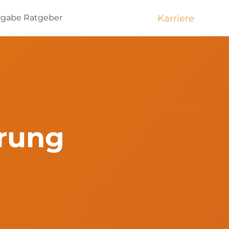
Karriere
rgabe
Ratgeber
örung