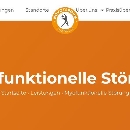
tungen
Standorte
Über uns
Praxisübe
unktionelle St
Startseite
•
Leistungen
•
Myofunktionelle Störung