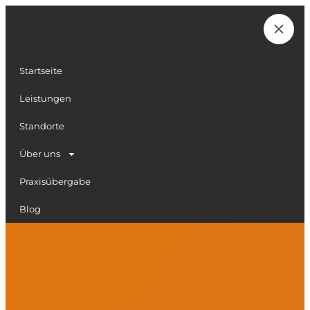
Zum
Inhalt
Karriere
springen
Startseite
Leistungen
Standorte
Über uns
Praxisübergabe
Blog