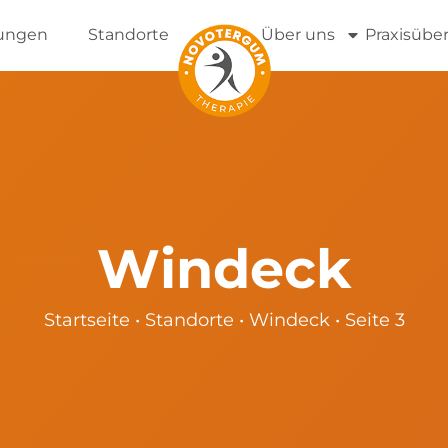
tungen
Standorte
Über uns
Praxisübe
Windeck
Startseite
•
Standorte
•
Windeck
•
Seite 3