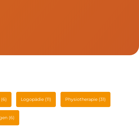
 (6)
Logopädie (11)
Physiotherapie (31)
gen (6)