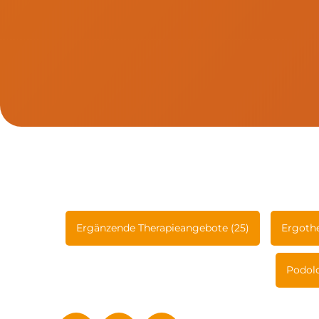
Ergänzende Therapieangebote (25)
Ergothe
Podolo