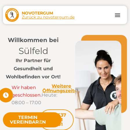
Zum
Inhalt
NOVOTERGUM
Zurück zu novotergum.de
springen
Termin
Willkommen bei
Sülfeld
Ihr Partner für
Gesundheit und
Wohlbefinden vor Ort!
Weitere
Wir haben
Öffnungszeiten
geschlossen.
Heute:
08:00 – 17:00
04537
TERMIN
701
VEREINBAREN
801