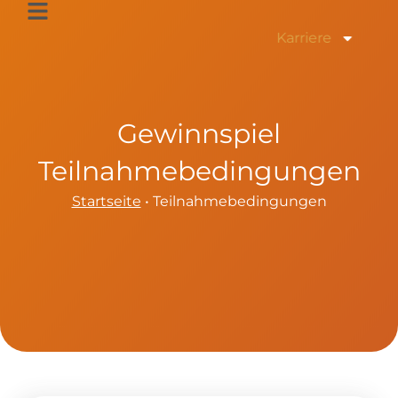
Zum
Inhalt
Karriere
springen
Gewinnspiel
Teilnahmebedingungen
Startseite
•
Teilnahmebedingungen