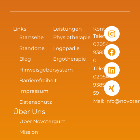
I
F
L
X
Links
Leistungen
Kontakt
n
a
i
i
Telefon:
Startseite
Physiotherapie
s
c
n
n
02054
Standorte
Logopädie
t
e
k
g
93856
Blog
Ergotherapie
a
b
e
0
g
o
d
Telefax:
Hinweisgebersystem
r
o
i
02054
Barrierefreiheit
a
k
n
93856
m
Impressum
59
Mail:
info@novote
Datenschutz
Über Uns
Über Novotergum
Mission