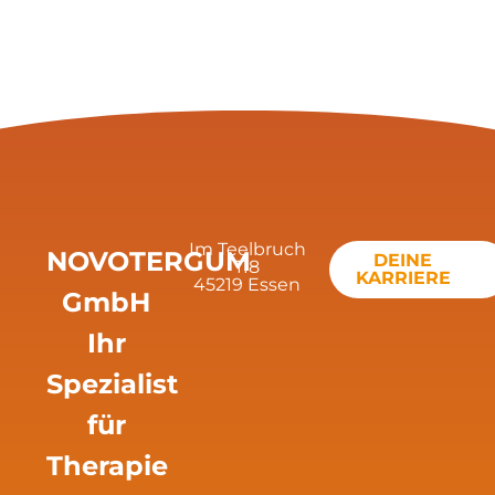
Im Teelbruch
NOVOTERGUM
DEINE
118
KARRIERE
45219 Essen
GmbH
Ihr
Spezialist
für
Therapie