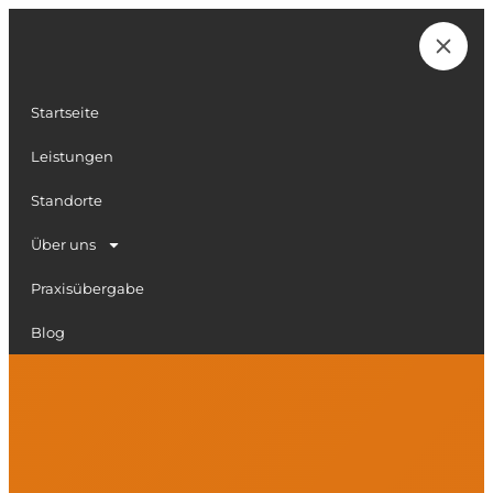
Zum
Inhalt
Karriere
springen
Startseite
Leistungen
Standorte
Über uns
Praxisübergabe
Blog