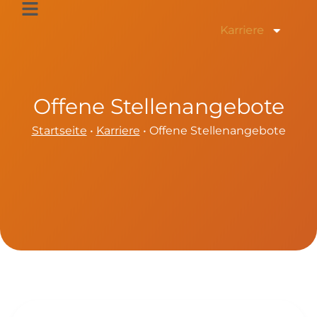
Zum
Inhalt
Karriere
springen
Offene Stellenangebote
Startseite
•
Karriere
•
Offene Stellenangebote