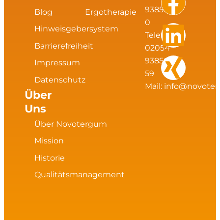
s
c
n
n
93856
Blog
Ergotherapie
0
Hinweisgebersystem
t
e
k
g
Telefax:
Barrierefreiheit
02054
a
b
e
93856
Impressum
59
Datenschutz
g
o
d
Mail:
info@novote
Über
Uns
r
o
i
Über Novotergum
a
k
n
Mission
m
Historie
Qualitätsmanagement