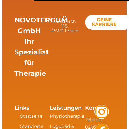
Im
NOVOTERGUM
DEINE
Teelbruch
KARRIERE
118
GmbH
45219 Essen
Ihr
Spezialist
für
Therapie
I
F
L
X
Links
Leistungen
Kontakt
Startseite
Physiotherapie
Telefon:
n
a
i
i
Standorte
Logopädie
02054