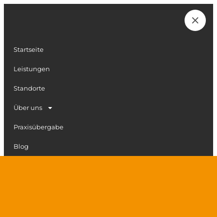
Zum
Inhalt
Karriere
springen
Startseite
Leistungen
Standorte
Über uns
Praxisübergabe
Blog