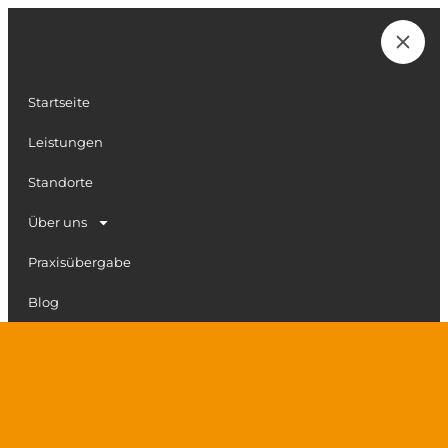
Zum
Inhalt
Karriere
springen
Startseite
Leistungen
Standorte
Über uns
Praxisübergabe
Blog