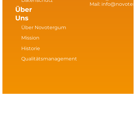
Datenschutz
g
o
d
Mail:
info@novote
Über
Uns
r
o
i
Über Novotergum
a
k
n
Mission
m
Historie
Qualitätsmanagement