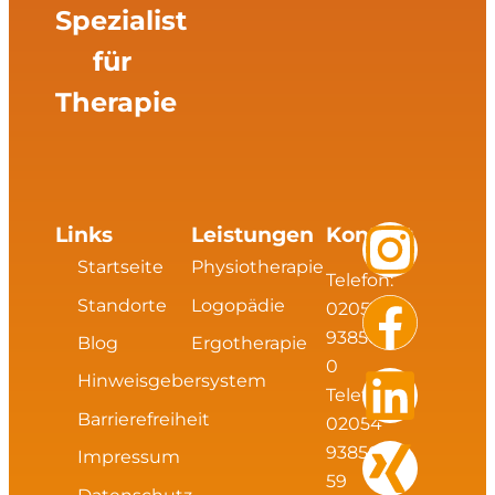
Spezialist
für
Therapie
I
F
L
X
Links
Leistungen
Kontakt
Startseite
Physiotherapie
Telefon:
n
a
i
i
Standorte
Logopädie
02054
s
c
n
n
93856
Blog
Ergotherapie
0
Hinweisgebersystem
t
e
k
g
Telefax:
Barrierefreiheit
02054
a
b
e
93856
Impressum
59