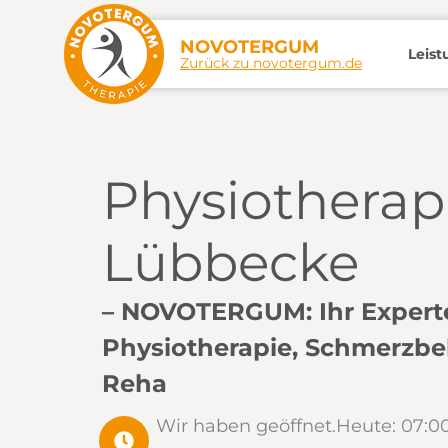
Zum
Inhalt
NOVOTERGUM
Leis
Zurück zu novotergum.de
springen
Physiotherapi
Lübbecke
– NOVOTERGUM: Ihr Experte
Physiotherapie, Schmerzb
Reha
Wir haben geöffnet.
Heute: 07:00