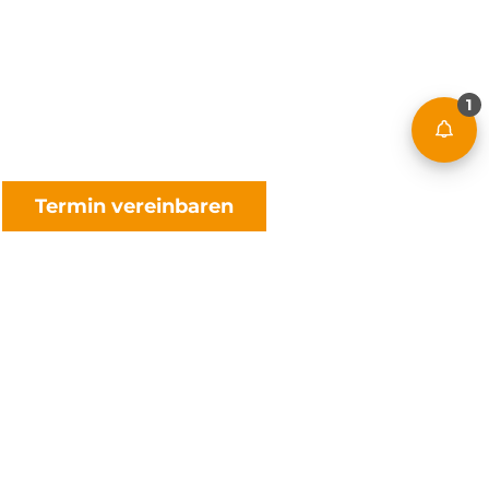
1
Termin vereinbaren
Physiotherapeut (m/w/d) - Vollzeit/Teilzeit
Mülheim Flughafen - Voll- oder Teilzeit
Gehalt: 35.000 - 52.000 EUR