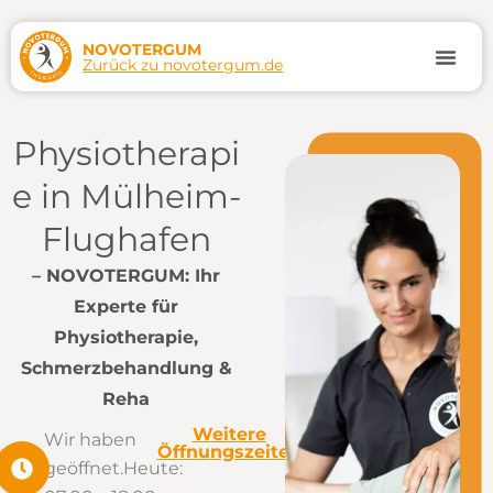
Zum
Inhalt
NOVOTERGUM
Zurück zu novotergum.de
springen
Termin
Physiotherapi
e in Mülheim-
Flughafen
– NOVOTERGUM: Ihr
Experte für
Physiotherapie,
Schmerzbehandlung &
Reha
Weitere
Wir haben
Öffnungszeiten
geöffnet.
Heute: