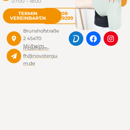
07:00 – 18:00
TERMIN
0208
VEREINBAREN
37729299
Brunshofstraße
2 45470
Mülheim
muelheim-
fh@novotergu
m.de