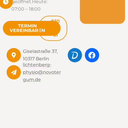
geöffnet.
Heute:
07:00 – 18:00
030
TERMIN
526
VEREINBAREN
02
61
Giselastraße 37,
10317 Berlin
lichtenberg-
physio@novoter
gum.de