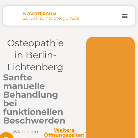
Zum
Inhalt
NOVOTERGUM
Zurück zu novotergum.de
springen
Termin
Osteopathie
in Berlin-
Lichtenberg
Sanfte
manuelle
Behandlung
bei
funktionellen
Beschwerden
Weitere
Wir haben
Öffnungszeiten