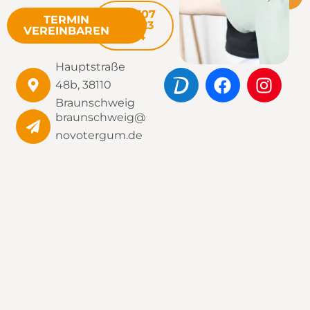
05307
TERMIN
911 23
VEREINBAREN
04
Hauptstraße
48b, 38110
Braunschweig
braunschweig@
novotergum.de