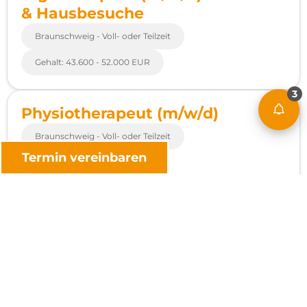
& Hausbesuche
Braunschweig - Voll- oder Teilzeit
Gehalt: 43.600 - 52.000 EUR
3
Physiotherapeut (m/w/d)
Braunschweig - Voll- oder Teilzeit
Termin vereinbaren
Gehalt: 35.000 - 49.000 EUR
Physiotherapeut (m/w/d) für
Haus-/Heimbesuche
Braunschweig - Voll- oder Teilzeit
Erfahrung: lt-1
Gehalt: 35.000 - 49.000 EUR