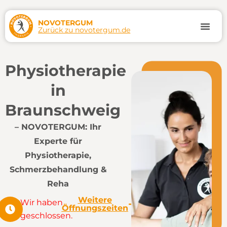
Zum
Inhalt
NOVOTERGUM
Zurück zu novotergum.de
springen
Termin
Physiotherapie
in
Braunschweig
– NOVOTERGUM: Ihr
Experte für
Physiotherapie,
Schmerzbehandlung &
Reha
Weitere
Wir haben
Öffnungszeiten
geschlossen.