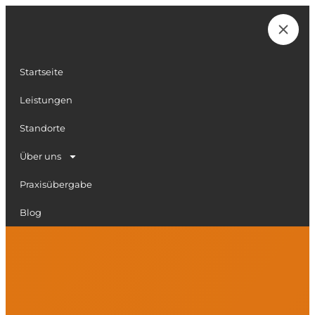
Zum
Inhalt
Karriere
springen
Startseite
Leistungen
Standorte
Über uns
Praxisübergabe
Blog